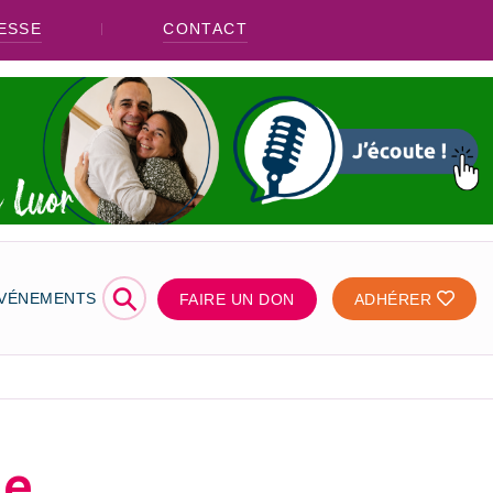
ESSE
CONTACT
⚲
ÉVÉNEMENTS
FAIRE UN DON
ADHÉRER
he