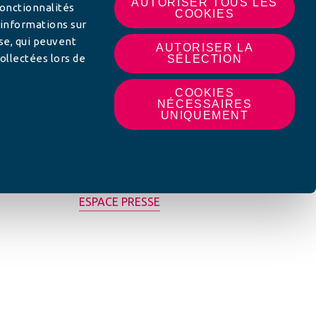
AUTORISER TOUS LES
fonctionnalités
COOKIES
 informations sur
yse, qui peuvent
AUTORISER LA
ollectées lors de
SÉLECTION
COOKIES
NÉCESSAIRES
UNIQUEMENT
MON AFC LOCALE
ESPACE PRESSE