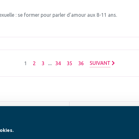
sexuelle : se former pour parler d’amour aux 8-11 ans.
1
2
3
...
34
35
36
SUIVANT
SUIVEZ-NOUS
okies.