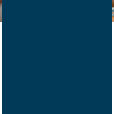
Après la deuxième lecture à l’assemblée au mois de
février, le pénible et laborieux parcours des deux lois sur
la « fin de vie » (« soins palliatifs » d’une part et « droit à
l’aide mourir », d’autre part) s’est poursuivi par la
deuxième lecture au Sénat en ce début de mois de mai. Il
s’est achevé la semaine dernière par
l’adoption définitive de la loi relative à l’égal accès de
tous à l’accompagnement et aux soins palliatifs.
Le rejet de la loi relative au Droit à l’aide à mourir.
Nous pouvons nous réjouir de l’adoption définitive de la
loi relative sur les soins palliatifs. Même si l’application de