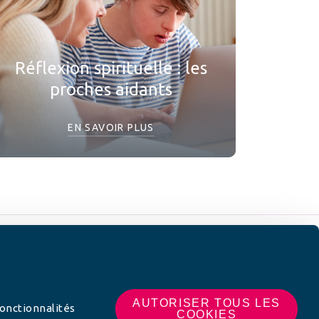
Réflexion spirituelle : les
proches aidants
EN SAVOIR PLUS
 SUR
AUTORISER TOUS LES
fonctionnalités
COOKIES