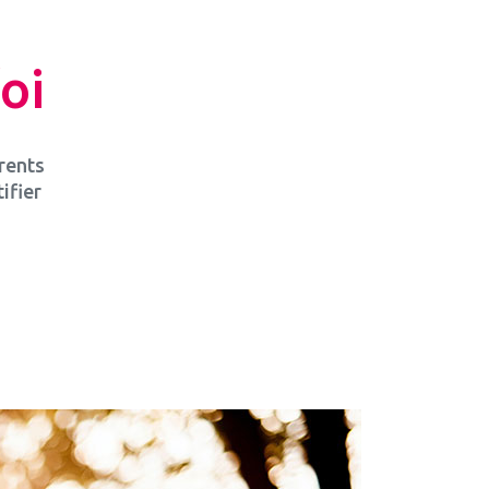
oi
arents
ifier