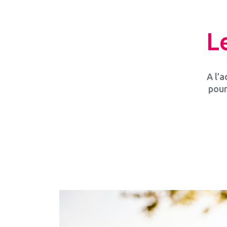
L
A l’a
pour