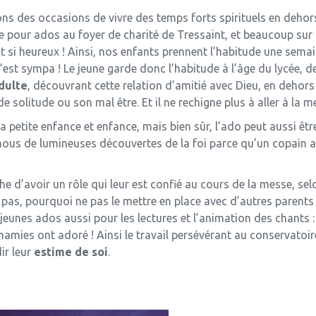
hons des occasions de vivre des temps forts spirituels en dehors
ite pour ados au foyer de charité de Tressaint, et beaucoup sur 
si heureux ! Ainsi, nos enfants prennent l’habitude une semai
’est sympa ! Le jeune garde donc l’habitude à l’âge du lycée, de
adulte
, découvrant cette relation d’amitié avec Dieu, en dehors d
 solitude ou son mal être. Et il ne rechigne plus à aller à la m
 petite enfance et enfance, mais bien sûr, l’ado peut aussi être
 nous de lumineuses découvertes de la foi parce qu’un copain
he d’avoir un rôle qui leur est confié au cours de la messe, selo
ent pas, pourquoi ne pas le mettre en place avec d’autres parent
ux jeunes ados aussi pour les lectures et l’animation des chants
amies ont adoré ! Ainsi le travail persévérant au conservatoire
ir leur
estime de soi
.