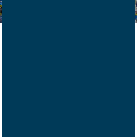
Adhérez aux AFC et
renforcez la voix des
familles dans la
société !
Natalité, euthanasie, bioéthique, vie, rupture conjugale,
santé, programme EVARS (Éducation à la vie affective
relationnelle et sexuelle) à l’école… : les défis sociétaux
sont nombreux, et la famille, cellule vitale de la
société, est plus que jamais malmenée.