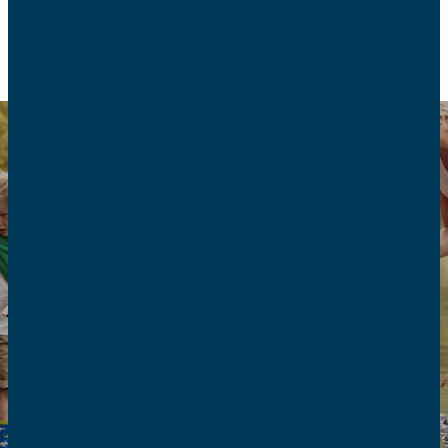
RETOUR
Pourquoi adhérer
?
Depuis 120 ans, la promotion d’une société
fondée sur la famille et ouverte à la vie
continue, grâce à des dizaines de milliers de
familles !
ADHÉRER