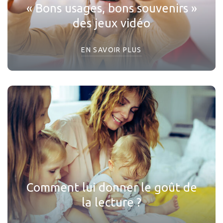
« Bons usages, bons souvenirs »
des jeux vidéo
EN SAVOIR PLUS
Comment lui donner le goût de
la lecture ?