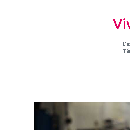
Vi
L’e
Té