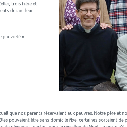
ller, trois frère et
rents durant leur
e pauvreté »
il que nos parents réservaient aux pauvres. Notre père et not
es pouvaient être sans domicile fixe, certaines sortaient de pr
ors de déjeuners, parfois pour le réveillon de Noël. La porte n’