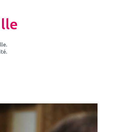
lle
lle.
té.