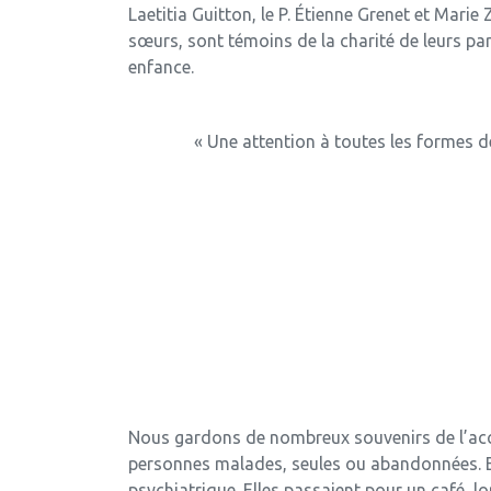
Laetitia Guitton, le P. Étienne Grenet et Marie Ze
sœurs, sont témoins de la charité de leurs pa
enfance.
« Une attention à toutes les formes d
Nous gardons de nombreux souvenirs de l’accue
personnes malades, seules ou abandonnées. Ell
psychiatrique. Elles passaient pour un café, l