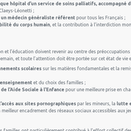
 hôpital d’un service de soins palliatifs, accompagné d’
 Claeys-Léonetti ;
un médecin généraliste référent
pour tous les Français ;
ilité du corps humain
, et la contribution à l’interdiction m
on et l’éducation doivent revenir au centre des préoccupations
main, et toute l’attention doit être portée sur cet état de vi
ements scolaires
sur les matières fondamentales et la rem
 d’enseignement
et du choix des familles ;
 l’Aide Sociale à l’Enfance
pour une meilleure prise en cha
accès aux sites pornographiques
par les mineurs, la
lutte 
 un meilleur encadrement des réseaux sociaux accessibles aux je
les familles ont particulièrement contribué à l’effort collectif d