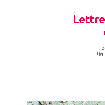
Lettre
D
légi