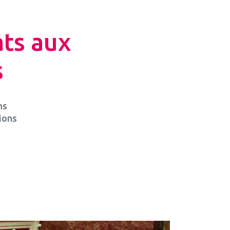
ats aux
s
ns
tions