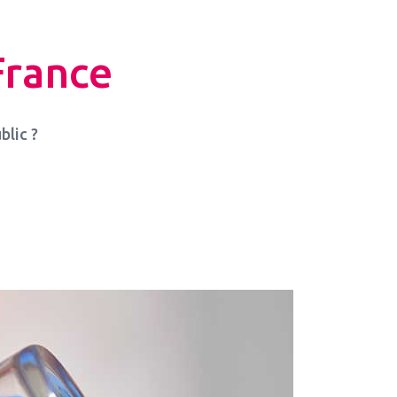
France
blic ?