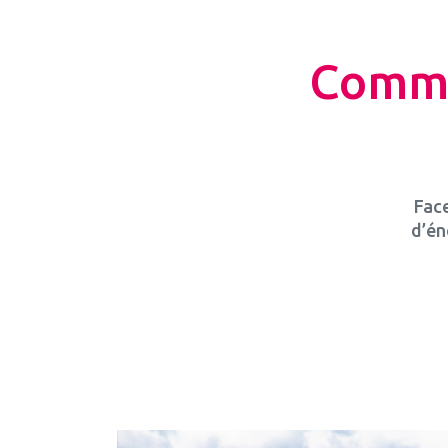
Comme
Face
d’én