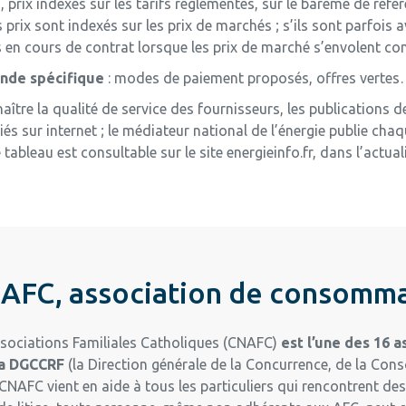
s, prix indexés sur les tarifs réglementés, sur le barème de référ
rix sont indexés sur les prix de marchés ; s’ils sont parfois av
n cours de contrat lorsque les prix de marché s’envolent comm
ande spécifique
: modes de paiement proposés, offres verte
ître la qualité de service des fournisseurs, les publication
és sur internet ; le médiateur national de l’énergie publie cha
tableau est consultable sur le site energieinfo.fr, dans l’actuali
AFC, association de consomm
sociations Familiales Catholiques (CNAFC)
est l’une des 16 
la DGCCRF
(la Direction générale de la Concurrence, de la Co
CNAFC vient en aide à tous les particuliers qui rencontrent de