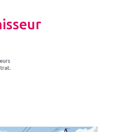
isseur
seurs
trat.