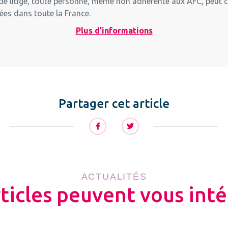
s de litige, toute personne, même non adhérente aux AFC, peut
s dans toute la France.
Plus d’informations
Partager cet article
ACTUALITÉS
rticles peuvent vous inté