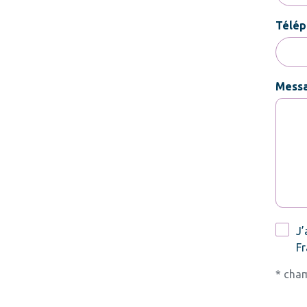
Télép
Mess
RGPD
J’
Fr
* cham
CAPT