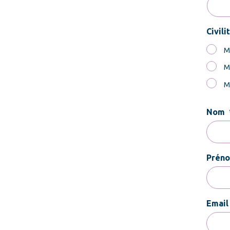
Civili
M
M
M
Nom
Prén
Email