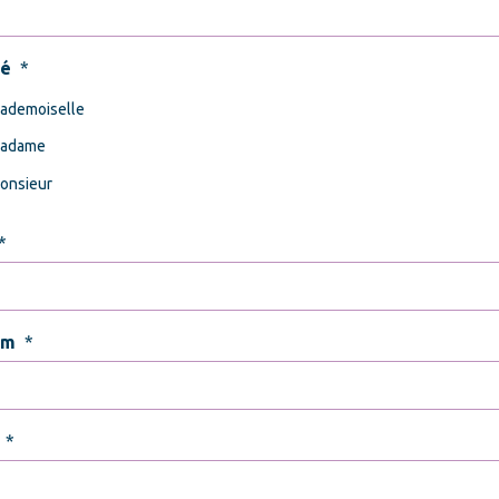
té
*
ademoiselle
adame
onsieur
*
om
*
*