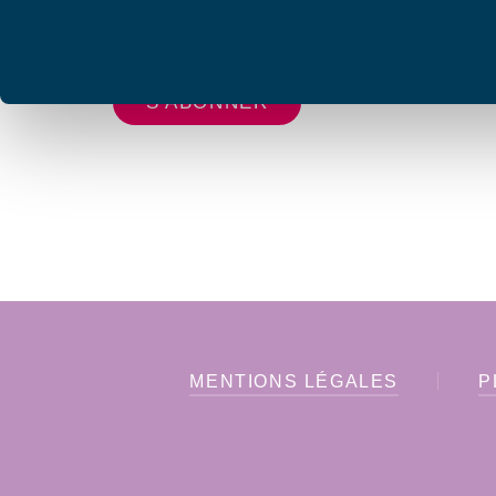
Votre adresse de messagerie est uniquement u
vous envoyer les lettres d'information de AFC F
MENTIONS LÉGALES
P