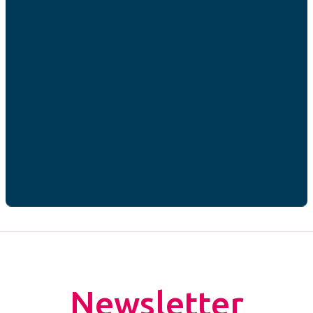
RGPD
*
J’accepte que mes données personnelles soient
utilisées par AFC France dans le cadre de ma
demande de contact.*
* champs obligatoires
CAPTCHA
Newsletter