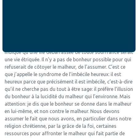
J. R.
: Ce que vous dites rejoint l’enseignement des
grandes sagesses de l’Antiquité: il faut savoir s’arrêter,
faire un examen de conscience, disaient même les
stoïciens. Je rejoins ce que vous dites: le christianisme
nous demande de ne pas être couché sur un « mol oreiller
», pour parler comme Montaigne. Le symbole de la Croix
indique qu’une vie débarrassée de toute souffrance serait
une vie étriquée. Il n’y a pas de bonheur possible pour qui
refuserait de côtoyer le malheur, de l’assumer. C’est ce
que j’appelle le syndrome de l’imbécile heureux: il est
heureux parce que précisément il est imbécile, c’est-à-dire
qu’il ne cherche pas du tout à être sage: il préfère l’illusion
du bonheur à la lucidité du malheur qui l’environne. Mais
attention: je dis que le bonheur se donne dans le malheur
en lui-même, et non contre le malheur. Nous devons
assumer le fait que nous avons, en particulier dans notre
religion chrétienne, par la grâce de la foi, certaines
ressources pour affronter le malheur qui fait partie de