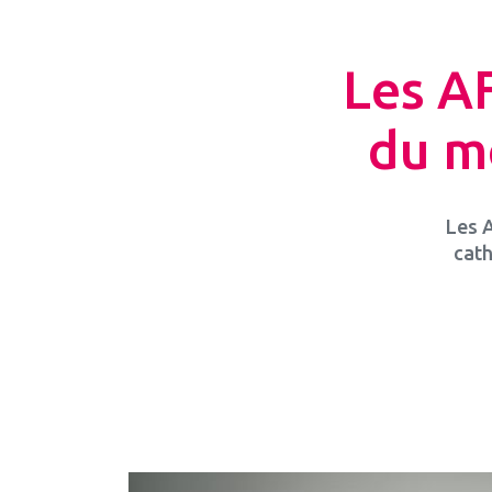
Les A
du m
Les A
cath