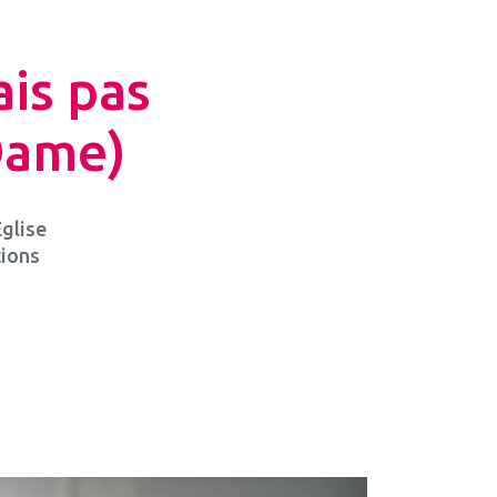
is pas
Dame)
Église
tions