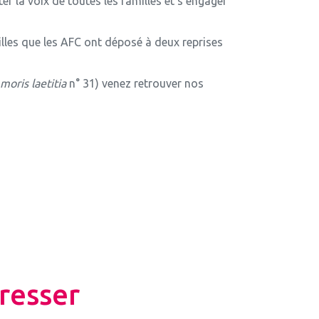
r la voix de toutes les familles et s’engager
illes que les AFC ont déposé à deux reprises
moris laetitia
n° 31) venez retrouver nos
resser