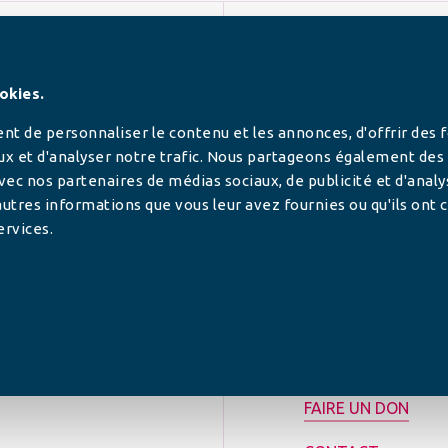
SUIVEZ-NOUS
okies.
t de personnaliser le contenu et les annonces, d'offrir des 
ux et d'analyser notre trafic. Nous partageons également des
 avec nos partenaires de médias sociaux, de publicité et d'anal
utres informations que vous leur avez fournies ou qu'ils ont c
ervices.
tilisée pour
rance.
ADHÉRER
FAIRE UN DON