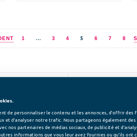
…
5
DENT
1
3
4
6
7
8
SUIVEZ-NOUS
okies.
t de personnaliser le contenu et les annonces, d'offrir des 
ux et d'analyser notre trafic. Nous partageons également des
 avec nos partenaires de médias sociaux, de publicité et d'anal
utres informations que vous leur avez fournies ou qu'ils ont c