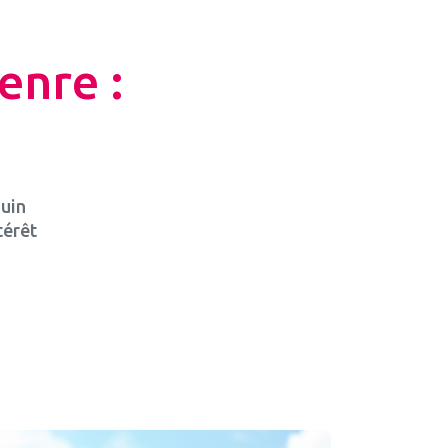
enre :
juin
térêt