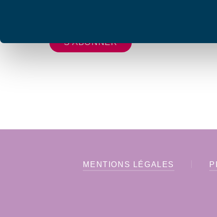
Votre adresse de messagerie est uniquement u
vous envoyer les lettres d'information de AFC F
MENTIONS LÉGALES
P