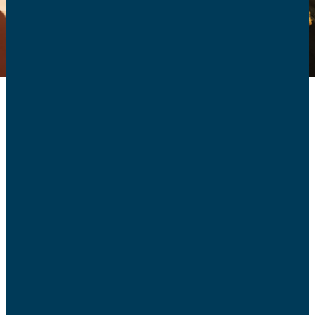
Engagement
politique
Qui sont-ils ?
Caroline Carmantrand
, maire adjointe à la mairie
d’Asnières, agit au quotidien pour les familles et la
petite enfance depuis six ans.
Nicolas Tardy-Joubert
, conseiller régional Île-de-
France, a aidé avec succès les chrétiens d’Orient