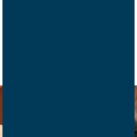
Même si la vie politique suppose un
investissement important, elle offre de multiples
joies dont les élus politiques locaux n’hésitent pas
à témoigner. Témoignages de deux élus,
adhérents aux AFC.
SOLIDARITÉ