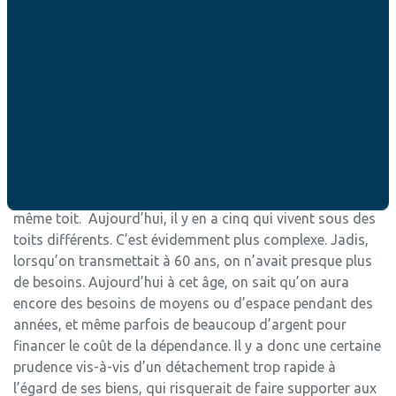
pour mes frères qui en seraient privés. Cela aussi se
réfléchit ensemble.
Aujourd’hui, la donne de l’héritage a
changé avec l’allongement de la vie.
Y a-t-il un bon moment pour
effectuer le partage ?
L’héritage tel qu’on le conçoit encore a été pensé pour une
société où trois générations au mieux vivaient sous un
même toit. Aujourd’hui, il y en a cinq qui vivent sous des
toits différents. C’est évidemment plus complexe. Jadis,
lorsqu’on transmettait à 60 ans, on n’avait presque plus
de besoins. Aujourd’hui à cet âge, on sait qu’on aura
encore des besoins de moyens ou d’espace pendant des
années, et même parfois de beaucoup d’argent pour
financer le coût de la dépendance. Il y a donc une certaine
prudence vis-à-vis d’un détachement trop rapide à
l’égard de ses biens, qui risquerait de faire supporter aux