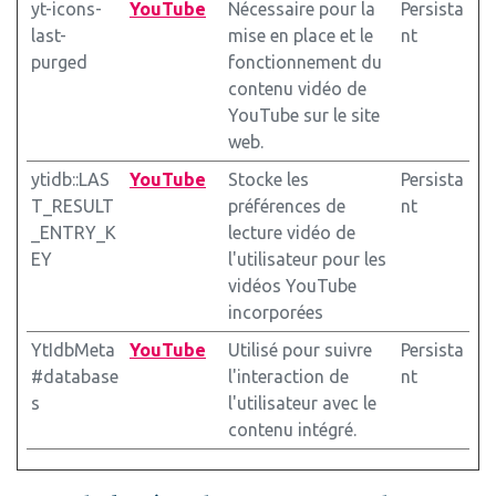
yt-icons-
YouTube
Nécessaire pour la
Persista
last-
mise en place et le
nt
purged
fonctionnement du
contenu vidéo de
YouTube sur le site
web.
ytidb::LAS
YouTube
Stocke les
Persista
T_RESULT
préférences de
nt
_ENTRY_K
lecture vidéo de
EY
l'utilisateur pour les
vidéos YouTube
incorporées
YtIdbMeta
YouTube
Utilisé pour suivre
Persista
#database
l'interaction de
nt
s
l'utilisateur avec le
contenu intégré.