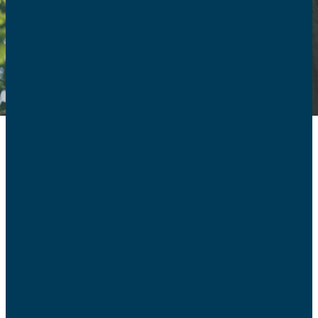
Politique de
confidentialité des
données personnelles
La protection de vos données à caractère personnel est
un souci de notre mouvement, que vous soyez adhérent
ou utilisateur de nos services et sites ou simplement