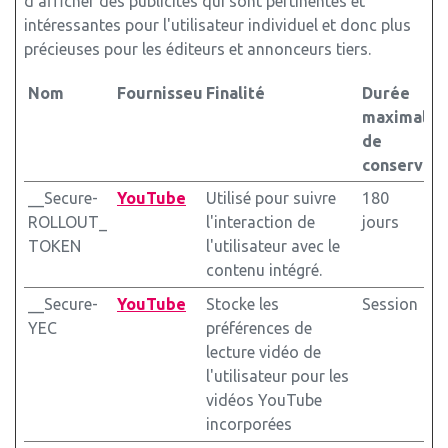
d'afficher des publicités qui sont pertinentes et
intéressantes pour l'utilisateur individuel et donc plus
précieuses pour les éditeurs et annonceurs tiers.
Nom
Fournisseur
Finalité
Durée
maximale
de
conservati
__Secure-
YouTube
Utilisé pour suivre
180
ROLLOUT_
l'interaction de
jours
TOKEN
l'utilisateur avec le
contenu intégré.
__Secure-
YouTube
Stocke les
Session
YEC
préférences de
lecture vidéo de
l'utilisateur pour les
vidéos YouTube
incorporées