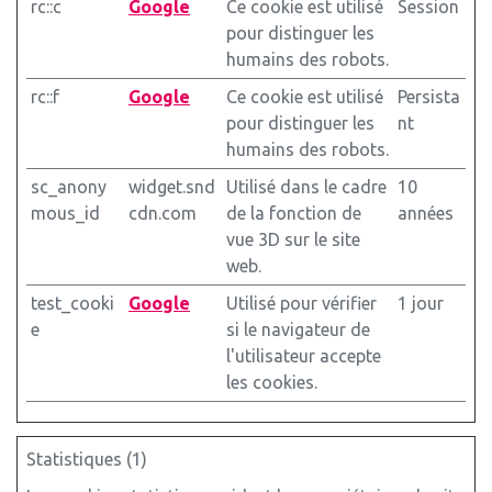
rc::c
Google
Ce cookie est utilisé
Session
pour distinguer les
humains des robots.
rc::f
Google
Ce cookie est utilisé
Persista
pour distinguer les
nt
humains des robots.
sc_anony
widget.snd
Utilisé dans le cadre
10
mous_id
cdn.com
de la fonction de
années
vue 3D sur le site
web.
test_cooki
Google
Utilisé pour vérifier
1 jour
e
si le navigateur de
l'utilisateur accepte
les cookies.
Statistiques (1)