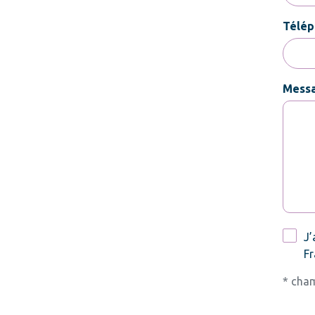
Télép
Mess
RGPD
J’
Fr
* cham
CAPT