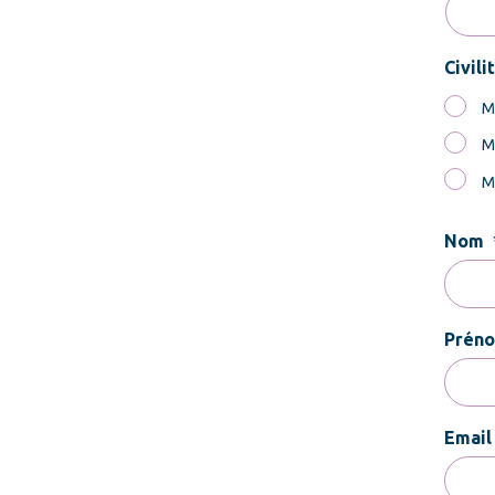
Civili
M
M
M
Nom
Prén
Email