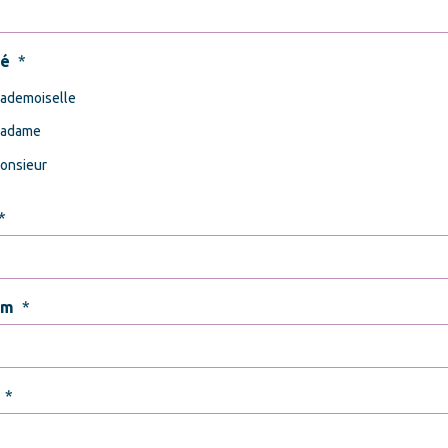
té
*
ademoiselle
adame
onsieur
*
om
*
*