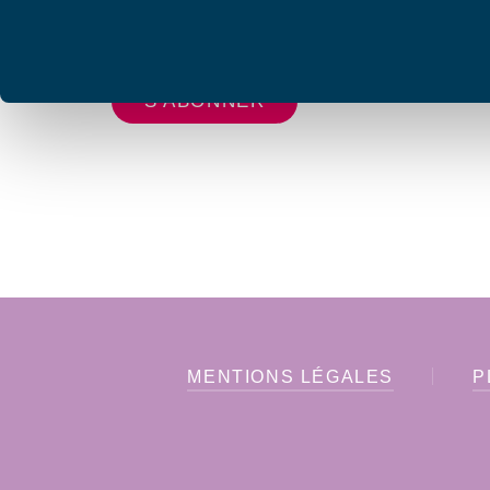
Votre adresse de messagerie est uniquement u
vous envoyer les lettres d'information de AFC F
MENTIONS LÉGALES
P