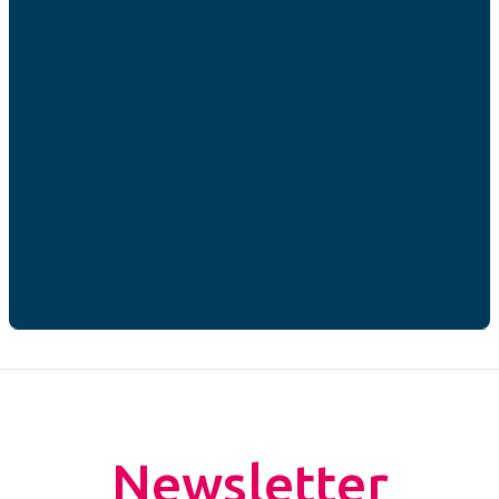
RGPD
*
J’accepte que mes données personnelles soient
utilisées par AFC France dans le cadre de ma
demande de contact.*
* champs obligatoires
CAPTCHA
Newsletter