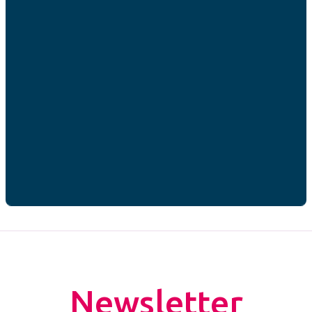
RGPD
*
J’accepte que mes données personnelles soient
utilisées par AFC France dans le cadre de ma
demande de contact.*
* champs obligatoires
CAPTCHA
Newsletter