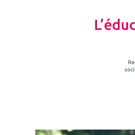
L’éduc
Re
soci