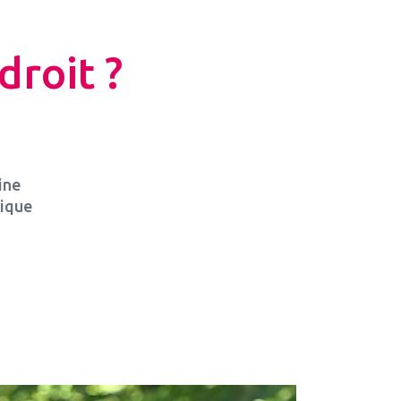
droit ?
ine
tique