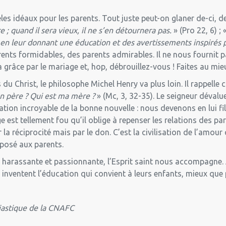
s idéaux pour les parents. Tout juste peut-on glaner de-ci, de
re ; quand il sera vieux, il ne s’en détournera pas.
» (Pro 22, 6) ; 
s en leur donnant une éducation et des avertissements inspirés 
ents formidables, des parents admirables. Il ne nous fournit 
t sa grâce par le mariage et, hop, débrouillez-vous ! Faites au mi
u Christ, le philosophe Michel Henry va plus loin. Il rappelle 
n père ? Qui est ma mère ?
» (Mc, 3, 32-35). Le seigneur dévalu
ation incroyable de la bonne nouvelle : nous devenons en lui fils 
e est tellement fou qu’il oblige à repenser les relations des par
r la réciprocité mais par le don. C’est la civilisation de l’amo
roposé aux parents.
 harassante et passionnante, l’Esprit saint nous accompagne. 
e inventent l’éducation qui convient à leurs enfants, mieux que 
ésiastique de la CNAFC