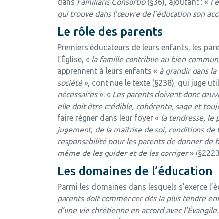
dans
Familiaris Consortio
(§36), ajoutant : «
l’
qui trouve dans l’œuvre de l’éducation son ac
Le rôle des parents
Premiers éducateurs de leurs enfants, les pare
l’Église, «
la famille contribue au bien commun e
apprennent à leurs enfants «
à
grandir dans la
société
», continue le texte (§238), qui juge ut
nécessaires
». «
Les parents doivent donc œuvre
elle doit être crédible, cohérente, sage et touj
faire régner dans leur foyer «
la tendresse, le 
jugement, de la maîtrise de soi, conditions de 
responsabilité pour les parents de donner de b
même de les guider et de les corriger
» (§2223
Les domaines de l’éducation
Parmi les domaines dans lesquels s’exerce l’édu
parents doit commencer dès la plus tendre enfa
d’une vie chrétienne en accord avec l’Évangile