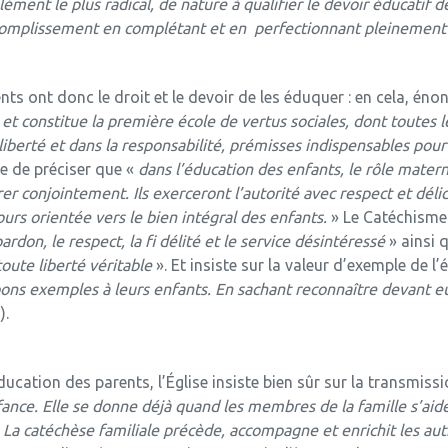
élément le plus radical, de nature à qualifier le devoir éducatif 
complissement en complétant et en perfectionnant pleinement le
nts ont donc le droit et le devoir de les éduquer : en cela, é
t constitue la première école de vertus sociales, dont toutes l
 liberté et dans la responsabilité, prémisses indispensables pour
ile de préciser que «
dans l’éducation des enfants, le rôle matern
r conjointement. Ils exerceront l’autorité avec respect et délic
ours orientée vers le bien intégral des enfants.
» Le Catéchisme d
pardon, le respect, la fi délité et le service désintéressé
» ainsi 
toute liberté véritable
». Et insiste sur la valeur d’exemple de l
ons exemples à leurs enfants. En sachant reconnaître devant eu
).
cation des parents, l’Église insiste bien sûr sur la transmissio
nce. Elle se donne déjà quand les membres de la famille s’aide
. La catéchèse familiale précède, accompagne et enrichit les au