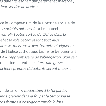
des parents, est l’amour paternel et maternel,
ur service de la vie.
»
nonce le Compendium de la Doctrine sociale de
es sociétés ont besoin.
» Les parents
 remplir toutes sortes de tâches dans la
el et le rôle paternel
sont tout aussi
atesse, mais aussi avec fermeté et vigueur :
e l’Église catholique, lui, invite les parents à
que «
l’apprentissage de l’abnégation, d’un sain
’éducation parentale «
C’est une grave
x leurs propres défauts, ils seront mieux à
n de la foi : «
L’éducation à la foi par les
nt à grandir dans la foi par le témoignage
tres formes d’enseignement de la foi
»