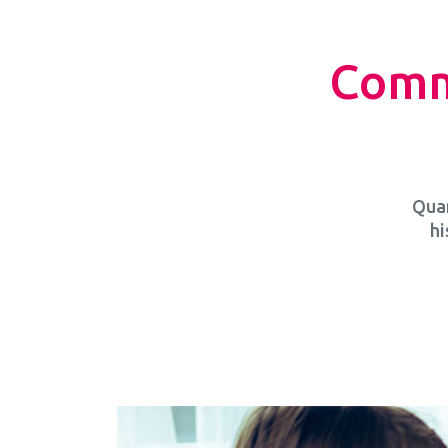
Comme
Quan
hi