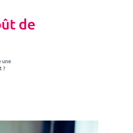
oût de
e une
t ?