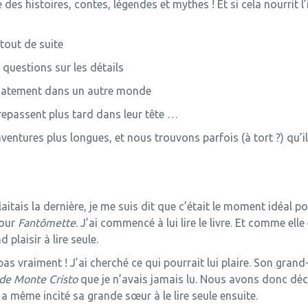
es histoires, contes, légendes et mythes ! Et si cela nourrit l
 tout de suite
 questions sur les détails
édiatement dans un autre monde
s repassent plus tard dans leur tête …
 aventures plus longues, et nous trouvons parfois (à tort ?) qu’i
itais la dernière, je me suis dit que c’était le moment idéal 
pour
Fantômette
. J’ai commencé à lui lire le livre. Et comme elle 
d plaisir à lire seule.
 pas vraiment ! J’ai cherché ce qui pourrait lui plaire. Son gra
de Monte Cristo
que je n’avais jamais lu. Nous avons donc dé
a même incité sa grande sœur à le lire seule ensuite.