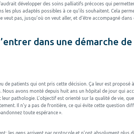
l faudrait développer des soins palliatifs précoces qui permett
s les plus adaptés possibles à ce qu’ils souhaitent. Cela perme
e veut pas, jusqu’où on veut aller, et d’être accompagné dans 
entrer dans une démarche de s
peu de patients qui ont pris cette décision. Ça leur est proposé
. Nous avons monté depuis huit ans un hôpital de jour qui accue
t leur pathologie. L’objectif est orienté sur la qualité de vie, qu
ement. Il n’y a pas de frontière, ce qui évite cette question diff
 abandonnez toute espérance ».
nt : les gens arrivent par protocole et n’ont absolument plus d