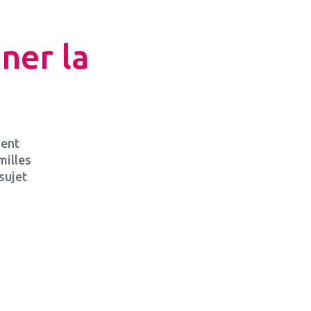
ner la
ment
milles
sujet