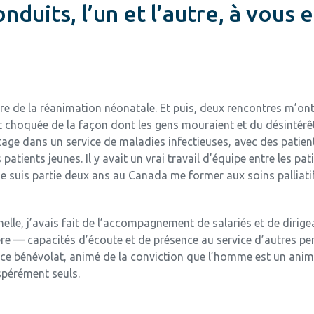
nduits, l’un et l’autre, à vous 
ire de la réanimation néonatale. Et puis, deux rencontres m’ont
 et choquée de la façon dont les gens mouraient et du désinté
stage dans un service de maladies infectieuses, avec des patient
ients jeunes. Il y avait un vrai travail d’équipe entre les pat
 je suis partie deux ans au Canada me former aux soins palliatif
lle, j’avais fait de l’accompagnement de salariés et de dirigea
ère — capacités d’écoute et de présence au service d’autres pe
s ce bénévolat, animé de la conviction que l’homme est un anim
spérément seuls.