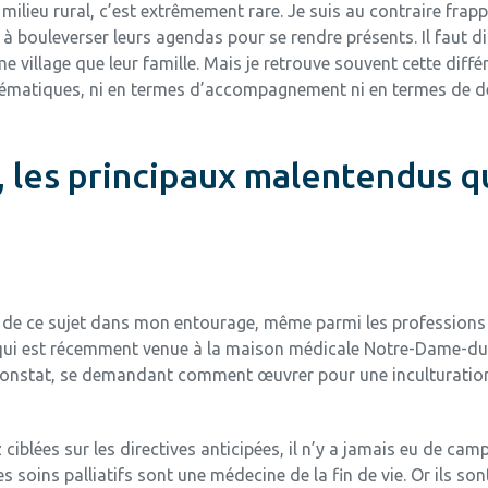
milieu rural, c’est extrêmement rare. Je suis au contraire frap
et à bouleverser leurs agendas pour se rendre présents. Il faut
village que leur famille. Mais je retrouve souvent cette diffé
oblématiques, ni en termes d’accompagnement ni en termes de 
, les principaux malentendus q
 ce sujet dans mon entourage, même parmi les professions méd
qui est récemment venue à la maison médicale Notre-Dame-du-L
 constat, se demandant comment œuvrer pour une inculturation s
ciblées sur les directives anticipées, il n’y a jamais eu de ca
les soins palliatifs sont une médecine de la fin de vie. Or ils 