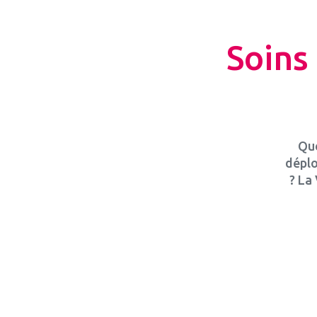
Soins 
Que
déplo
? La