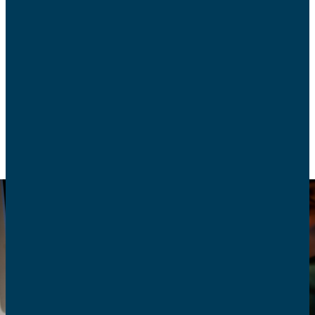
Le 10 avril 2024, une loi « de sécurisation
numérique » a été votée, prévoyant notamment
des contrôles renforcés pour limiter l’accès des
mineurs aux sites pornographiques.
PROTECTION DE L’ENFANCE