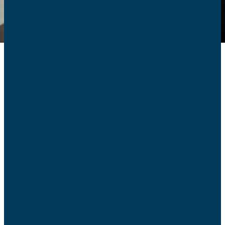
2,3 millions de mineurs
fréquentent les sites
pornographiques en France
La fréquentation des sites pornographiques par les
mineurs est un véritable fléau. Le rapport de l’ARCOM
(Autorité de Régulation de la Communication
Audiovisuelle) sur « la fréquentation des sites « adultes »
par les mineurs » relève qu’
ils sont 2,3 millions à
fréquenter ces sites en France et que dès 12 ans la