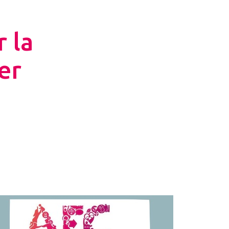
 la
ier