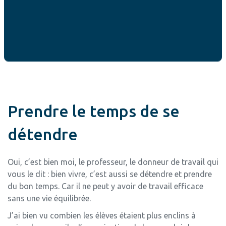
Je ne dis pas qu’il faut faire table rase de la réalité et tout
quitter pour ses rêves, mais qu’il faut trouver ce juste
milieu entre ce que les contraintes établissent pour nous
et la liberté que nous devons enrichir.
Prendre le temps de se
détendre
Oui, c’est bien moi, le professeur, le donneur de travail qui
vous le dit : bien vivre, c’est aussi se détendre et prendre
du bon temps. Car il ne peut y avoir de travail efficace
sans une vie équilibrée.
J’ai bien vu combien les élèves étaient plus enclins à