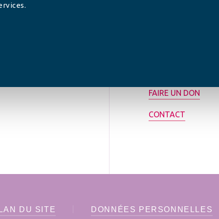
ervices.
tilisée pour
rance.
ADHÉRER
FAIRE UN DON
CONTACT
LAN DU SITE
DONNÉES PERSONNELLES