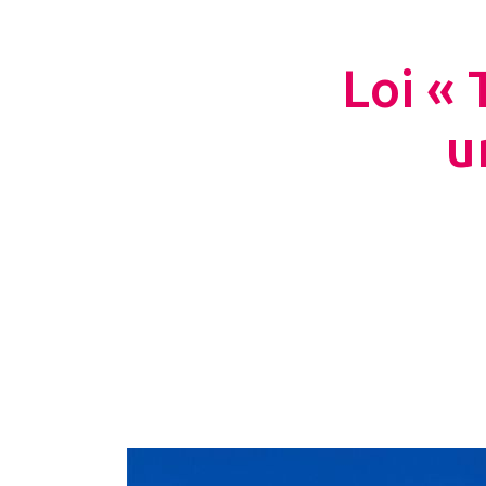
Loi « 
u