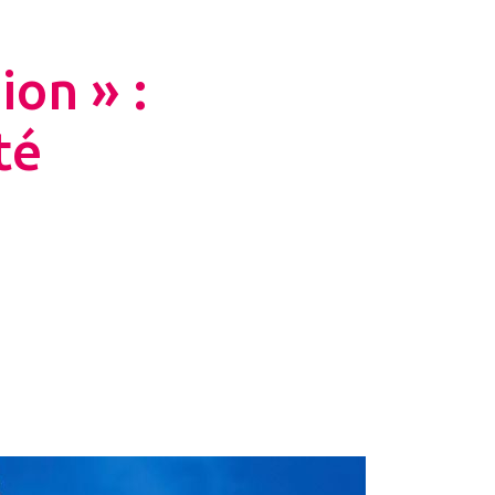
ion » :
té