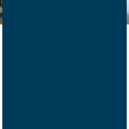
Une prise de conscience
collective des dangers de
TikTok
Débutée en mars 2025, cette commission d’enquête avait
pour mission d’étudier les mécanismes de captation de
l’attention du réseau social et ses conséquences sur le
bien-être psychologique et le développement cognitif des
jeunes mineurs. Ce réseau social d’origine chinoise est le
plus populaire chez les jeunes (63% des utilisateurs ont