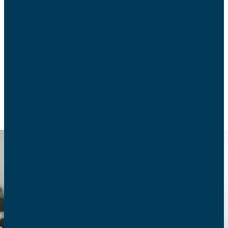
Le 11 septembre, la commission d’enquête portant
sur « les effets psychologiques de TikTok sur les
mineurs » de l’Assemblée nationale a publié son
rapport. Que contient-il ?
ACTUALITÉS