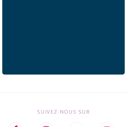
Adresse mail
Votre adresse de messagerie est uniquement utilisée
pour vous envoyer les lettres d'information de AFC
France.
SUIVEZ-NOUS SUR