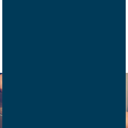
La règle générale en cas de modification d’un
contrat « qui ne dit mot, ne consent pas »… est
notoirement plus souple pour un opérateur
téléphonique ou un fournisseur d’accès à Internet
CONSOMMATION
NUMÉRIQUE