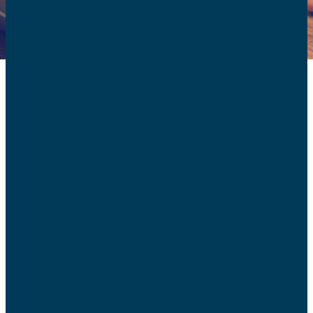
Selon l’article 1133 du Code civil, dans un contrat : « Les
qualités essentielles de la prestation sont celles qui ont
été expressément ou tacitement convenues et en
considération desquelles les parties ont contracté ». Il
n’est donc pas permis à l’une des parties de modifier le
contenu du contrat sans l’accord formel de l’autre.
Autrement dit, en cas de modification, « qui ne dit mot,
ne consent pas ».
La règle est notoirement plus souple pour un opérateur
téléphonique ou un fournisseur d’accès à Internet,
comme le précise l’article L.224-33 du Code de la