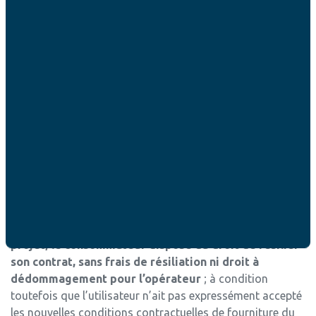
électroniques doit être porté à la connaissance de ses
abonnés
au minimum un mois avant la mise en œuvre
effective,
par l’opérateur, des modifications qu’il
souhaite réaliser. Le fournisseur n’a cependant pas à
informer l’utilisateur final des modifications suivantes :
– lorsque les modifications envisagées sont toutes
exclusivement au bénéfice de l’utilisateur,
– ou lorsqu’elles ont un caractère purement administratif
et n’ont pas d’incidence négative pour l’utilisateur,
– ou enfin lorsque les modifications découlent de
l’évolution de la législation applicable.
Dès le moment où le projet de modification contractuelle
est porté à la connaissance de l’utilisateur final et
jusqu’au quatrième mois après la notification du
projet, le consommateur dispose du droit de résilier
son contrat, sans frais de résiliation ni droit à
dédommagement pour l’opérateur
; à condition
toutefois que l’utilisateur n’ait pas expressément accepté
les nouvelles conditions contractuelles de fourniture du