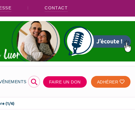
ESSE
CONTACT
⚲
ÉVÉNEMENTS
FAIRE UN DON
ADHÉRER
re (1/6)