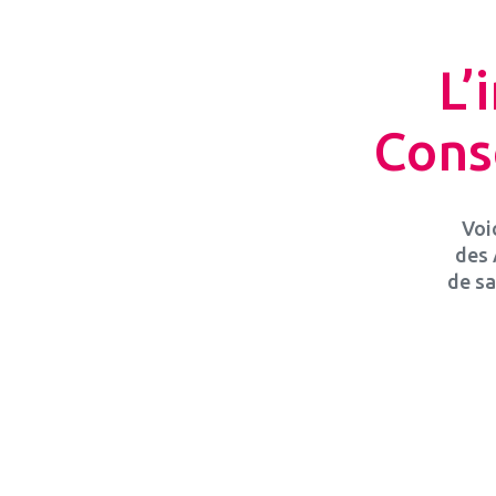
L’
Cons
Voi
des 
de sa