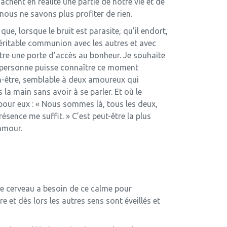
âchent en réalité une partie de notre vie et de
 nous ne savons plus profiter de rien.
 que, lorsque le bruit est parasite, qu’il endort,
éritable communion avec les autres et avec
 être une porte d’accès au bonheur. Je souhaite
 personne puisse connaître ce moment
n-être, semblable à deux amoureux qui
a main sans avoir à se parler. Et où le
 pour eux : « Nous sommes là, tous les deux,
résence me suffit. » C’est peut-être la plus
’amour.
tre cerveau a besoin de ce calme pour
re et dès lors les autres sens sont éveillés et