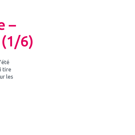
e –
(1/6)
’été
 tire
ur les