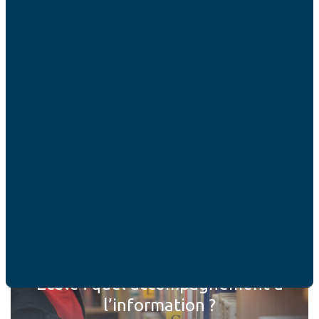
Enseignement : respecter la
liberté des familles
EN SAVOIR PLUS
Ecole : quel accompagnement à
l’information ?