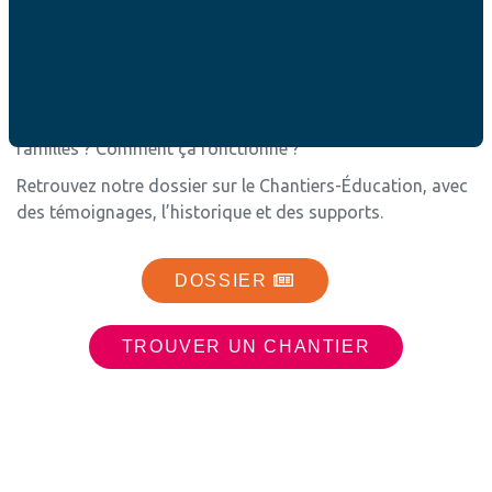
DOSSIER
Chantiers-Éducation
Qu’est-ce qu’un Chantier ? Quel est l’intérêt pour les
familles ? Comment ça fonctionne ?
Retrouvez notre dossier sur le Chantiers-Éducation, avec
des témoignages, l’historique et des supports.
DOSSIER
TROUVER UN CHANTIER