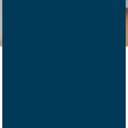
Communiqué de
presse 2020
17/12 –
Gleeden : la décision de la Cour de
Cassation affaiblit la société
17/12 –
Loi de bioéthique son retour au Sénat
détourne l’attention des vrais problèmes