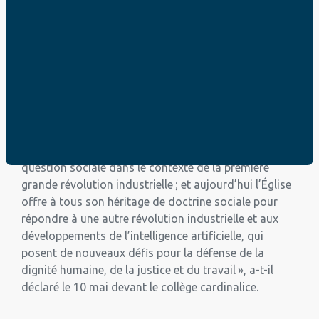
l’IA
Dans son premier discours après son élection, Léon
XIV a nommé l’intelligence artificielle comme l’un des
défis majeurs de notre époque. À tel point que ce
sujet fait partie de ceux qui ont présidé au choix de
son nom de pape : « Il y a plusieurs raisons, mais
principalement parce que le pape Léon XIII, avec
l’encyclique historique
Rerum novarum
, a abordé la
question sociale dans le contexte de la première
grande révolution industrielle ; et aujourd’hui l’Église
offre à tous son héritage de doctrine sociale pour
répondre à une autre révolution industrielle et aux
développements de l’intelligence artificielle, qui
posent de nouveaux défis pour la défense de la
dignité humaine, de la justice et du travail », a-t-il
déclaré le 10 mai devant le collège cardinalice.