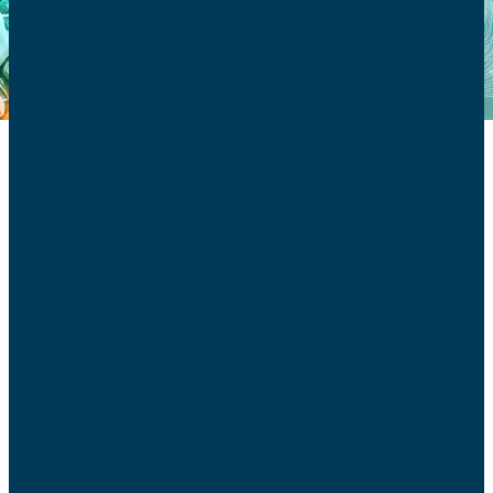
Premières réflexions
Publiée pour la Journée mondiale de la Paix, la première
déclaration approfondie d’un pape sur les formes
contemporaines de l’IA date du 1er janvier 2024. François
y propose de sérieux critères de discernement sur cette
technologie naissante. Si la science et la technologie «
sont des produits extraordinaires » du « potentiel créatif
» que Dieu a conféré à l’homme, affirme-t-il, ceux-ci « en
permettant l’exercice d’un contrôle sans précédent sur la
réalité, mettent entre les mains de l’homme un vaste