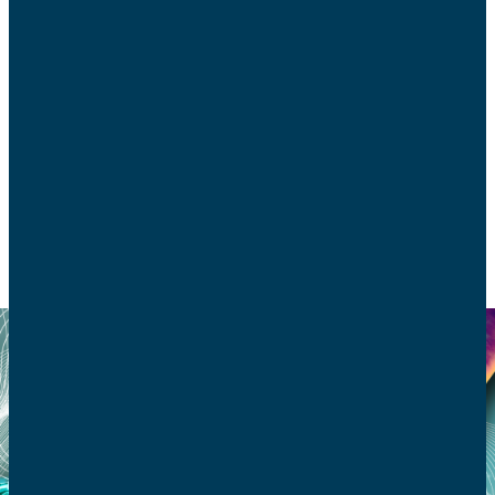
L’intelligence artificielle vient bouleverser nos
sociétés. Comme les papes François et Léon XIV y
invitent avec une certaine gravité, ces nouveaux
usages sont à aborder avec un grand
discernement, tant les enjeux sont nombreux.
VIE DE FAMILLE
FOI