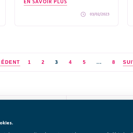
EN SAVOIR PLUS
03/02/2023
3
…
CÉDENT
1
2
4
5
8
SU
SUIVEZ-NOUS
okies.