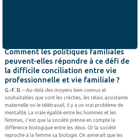
des femmes. Les compensations ne sont pas à la hauteur
des difficultés rencontrées. Peut-être que cela permettrait
aux gens de se lancer dans cette aventure avec moins
d’hésitation et plus rapidement si elles – puisque ce sont
surtout les femmes – pensent qu’elles n’auront pas à en
payer le prix.
Comment les politiques familiales
peuvent-elles répondre à ce défi de
la difficile conciliation entre vie
professionnelle et vie familiale ?
G.-F. D.
– Au-delà des moyens bien connus et
souhaitables que sont les crèches, les relais assistante
maternelle ou le télétravail, il y a un vrai problème de
mentalité. La vraie égalité entre les hommes et les
femmes, c’est que la société prenne en compte la
différence biologique entre les deux. Or la société
reproche à la femme sa biologie. On aimerait que les