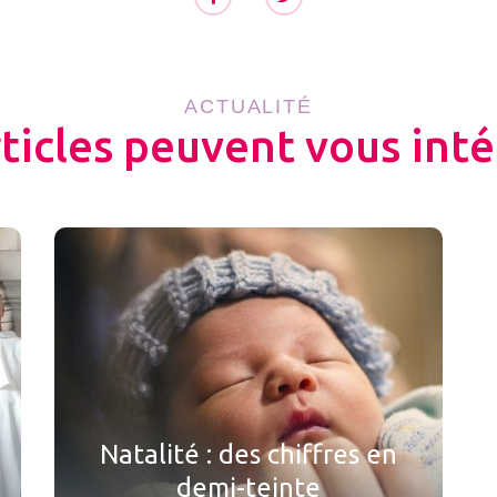
ACTUALITÉ
rticles peuvent vous inté
Natalité : des chiffres en
demi-teinte