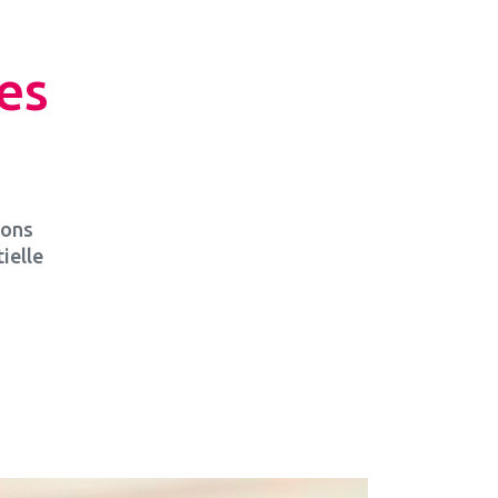
es
ions
ielle