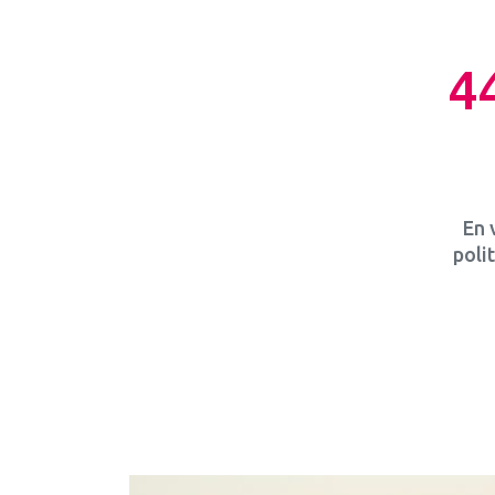
4
En 
poli