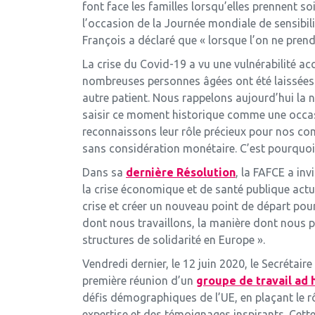
font face les familles lorsqu’elles prennent so
l’occasion de la Journée mondiale de sensibil
François a déclaré que « lorsque l’on ne prend
La crise du Covid-19 a vu une vulnérabilité ac
nombreuses personnes âgées ont été laissées 
autre patient. Nous rappelons aujourd’hui la 
saisir ce moment historique comme une occas
reconnaissons leur rôle précieux pour nos co
sans considération monétaire. C’est pourquoi 
Dans sa
dernière Résolution
, la FAFCE a in
la crise économique et de santé publique actue
crise et créer un nouveau point de départ pour
dont nous travaillons, la manière dont nous p
structures de solidarité en Europe ».
Vendredi dernier, le 12 juin 2020, le Secrétair
première réunion d’un
groupe de travail ad 
défis démographiques de l’UE, en plaçant le r
expertise et des témoignages inspirants. Cette 