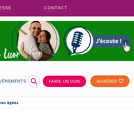
ESSE
CONTACT
⚲
ÉVÉNEMENTS
FAIRE UN DON
ADHÉRER
nnes âgées