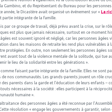
ella Gambino, et du Représentant du Bureau pour les personnes 
te année, le Dicastère avait organisé un événement sur «
La ri
 partie intégrante de la famille.
 par ce groupe de travail, déjà prévu avant la crise, sur le rôl
ques est plus que jamais nécessaire, surtout en ce moment hist
ées est souvent ignoré et négligé, car les personnes âgées vi
tion dans les maisons de retraite les rend plus vulnérables à la 
être protégées. En outre, non seulement les personnes âgées s
ent avant tout de la violence mentale de la solitude, qui tue a
nir le lieu de la solidarité entre les générations ».
 comme faisant partie intégrante de la famille. Elles ne sont p
 de nos communautés. Les grands-parents jouent un rôle crucial
 des parents dans la garde et l’éducation de leurs enfants – co
s nécessaires à la société : elles participent à la réciprocité 
mmunauté humaine ».
maltraitance des personnes âgées a été reconnue par l’Assembl
ette résolution « engage les gouvernements à garantir, selon