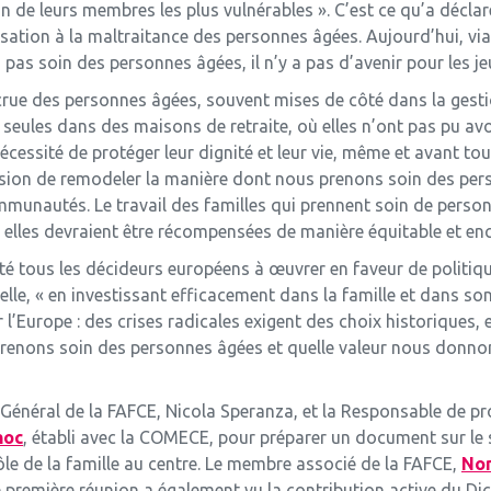
in de leurs membres les plus vulnérables ». C’est ce qu’a décla
isation à la maltraitance des personnes âgées. Aujourd’hui, vi
 pas soin des personnes âgées, il n’y a pas d’avenir pour les je
crue des personnes âgées, souvent mises de côté dans la gestio
seules dans des maisons de retraite, où elles n’ont pas pu a
nécessité de protéger leur dignité et leur vie, même et avant 
ion de remodeler la manière dont nous prenons soin des per
mmunautés. Le travail des familles qui prennent soin de per
elles devraient être récompensées de manière équitable et enc
vité tous les décideurs européens à œuvrer en faveur de politiqu
lle, « en investissant efficacement dans la famille et dans son
 l’Europe : des crises radicales exigent des choix historiques,
renons soin des personnes âgées et quelle valeur nous donnons 
e Général de la FAFCE, Nicola Speranza, et la Responsable de pro
hoc
, établi avec la COMECE, pour préparer un document sur le
ôle de la famille au centre. Le membre associé de la FAFCE,
Non
première réunion a également vu la contribution active du Dicas