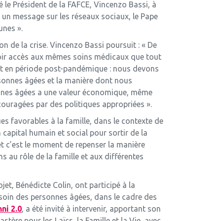
ré le Président de la FAFCE, Vincenzo Bassi, à
a un message sur les réseaux sociaux, le Pape
unes ».
n de la crise. Vincenzo Bassi poursuit : « De
voir accès aux mêmes soins médicaux que tout
tout en période post-pandémique : nous devons
sonnes âgées et la manière dont nous
sonnes âgées a une valeur économique, même
ouragées par des politiques appropriées ».
es favorables à la famille, dans le contexte de
 capital humain et social pour sortir de la
 et c’est le moment de repenser la manière
au rôle de la famille et aux différentes
jet, Bénédicte Colin, ont participé à la
 soin des personnes âgées, dans le cadre des
ni 2.0
, a été invité à intervenir, apportant son
tère pour les Laïcs, la Famille et la Vie, avec