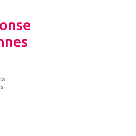
ponse
nnes
la
es