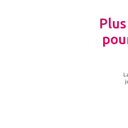
Plus
pou
L
j