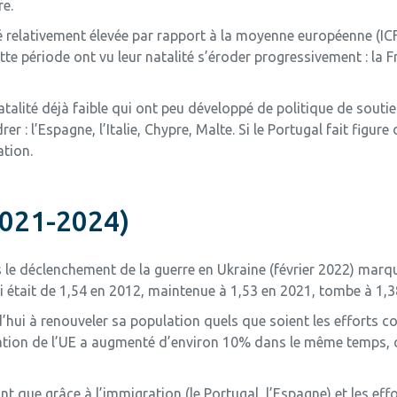
re.
 relativement élevée par rapport à la moyenne européenne (ICF 
te période ont vu leur natalité s’éroder progressivement : la Fra
alité déjà faible qui ont peu développé de politique de soutien
 : l’Espagne, l’Italie, Chypre, Malte. Si le Portugal fait figu
ation.
2021-2024)
 le déclenchement de la guerre en Ukraine (février 2022) marq
 était de 1,54 en 2012, maintenue à 1,53 en 2021, tombe à 1,
’hui à renouveler sa population quels que soient les efforts 
lation de l’UE a augmenté d’environ 10% dans le même temps, c
nt que grâce à l’immigration (le Portugal, l’Espagne) et les ef