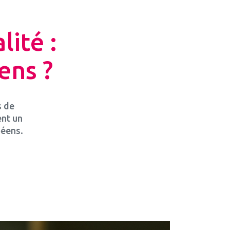
lité :
ens ?
s de
ent un
péens.