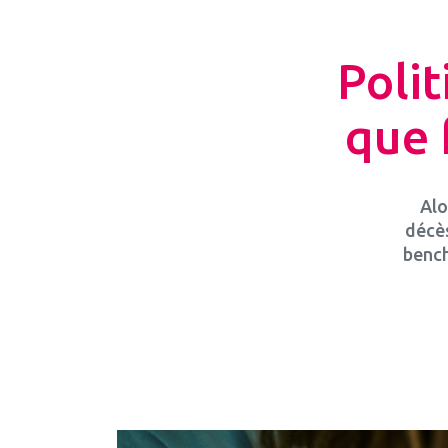
Polit
que 
Alo
décès
bench