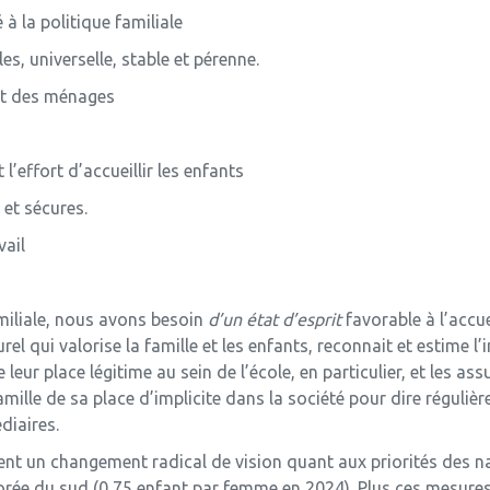
à la politique familiale
les, universelle, stable et pérenne.
et des ménages
’effort d’accueillir les enfants
et sécures.
vail
miliale, nous avons besoin
d’un état d’esprit
favorable à l’accu
l qui valorise la famille et les enfants, reconnait et estime l’
 leur place légitime au sein de l’école, en particulier, et les a
ille de sa place d’implicite dans la société pour dire régulièr
diaires.
nt un changement radical de vision quant aux priorités des nati
orée du sud (0,75 enfant par femme en 2024). Plus ces mesures s