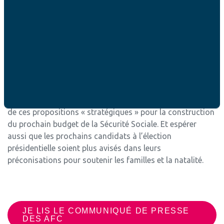
Le Haut-Commissariat au Plan assume de s’être inspiré
de l’exemple suédois pour faire ses propositions. Il est
étrange qu’il n’ait pas vu que la Suède a eu en 2025 le plus
faible taux de fécondité de son histoire avec seulement
1,43 enfants par femme. Les AFC ont publié un benchmark
des politiques familiales européennes.
Il faut espérer que le gouvernement ne s’inspire pas trop
de ces propositions « stratégiques » pour la construction
du prochain budget de la Sécurité Sociale. Et espérer
aussi que les prochains candidats à l’élection
présidentielle soient plus avisés dans leurs
préconisations pour soutenir les familles et la natalité.
JE LIS LE COMMUNIQUÉ DE PRESSE
DES AFC