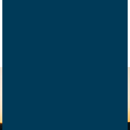
Mercredi 4 novembre 2020, la présidente nationale
des AFC, Pascale Morinière, a écrit une lettre à
Monsieur Emmanuel Macron au nom des familles.
POLITIQUE FAMILIALE