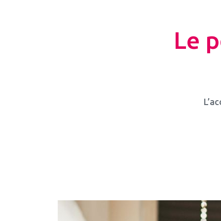
Le p
L’ac