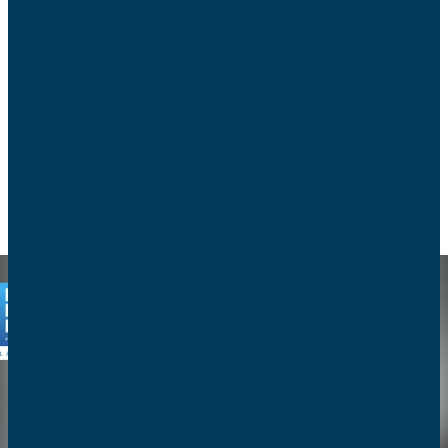
L’utilisation massive des smartphones a entraîné
une forte augmentation de l’exposition des
enfants et adolescents à la pornographie sur
Internet.
PROTECTION DE L’ENFANCE