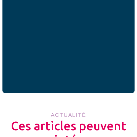
ne faut pas mettre au micro-ondes un plat cuisiné dans
son présentoir industriel, mais vider son contenu dans
une assiette ou un récipient en verre avant de le faire
chauffer.
Le risque ne sera jamais nul, mais la vigilance, comme le
bon sens, limiteront les dangers.
Partager cet article
ACTUALITÉ
Ces articles peuvent