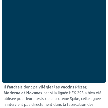
D’un point de vue éthique, il convient d’éviter au
maximum d’utiliser les vaccins AstraZeneca ou
Janssen
. Dans le cas du vaccin AstraZeneca, la recherche
et la fabrication utilisent la lignée de cellules HEK293. Le
vaccin Janssen du laboratoire Johnson & Johnson quant
à lui a été élaboré à partir de lignées de cellules issues de
fœtus avortés (lignées de cellules fœtales PER .C6, Pays-
Bas 1985). Ayant été développé, testé puis produit avec
des lignées cellulaires issues d’un avortement, la
coopération avec le mal qu’est l’avortement est
beaucoup plus directe c’est pourquoi certains évêques
aux Etats-Unis recommandent d’utiliser des vaccins
“avec le moins de connexions à des lignées cellulaires
dérivées d’avortement”. (source Aleteia, 11-03-2021).
Il faudrait donc privilégier les vaccins Pfizer,
Moderna
et Novavax
car si la lignée HEK 293 a bien été
utilisée pour leurs tests de la protéine Spike, cette lignée
n’intervient pas directement dans la fabrication des