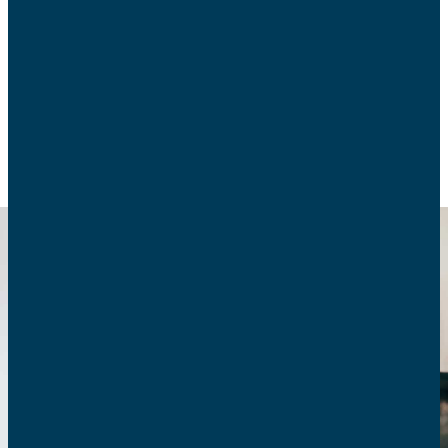
Quelques pistes pour ranger son frigo et mieux s’y
retrouver.
CONSOMMATION
ENVIRONNEMENT