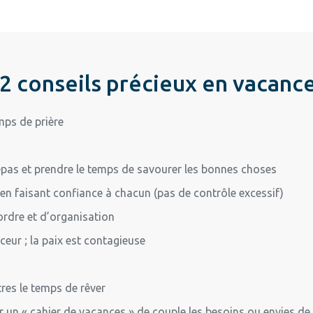
2 conseils précieux en vacanc
ps de prière
repas et prendre le temps de savourer les bonnes choses
en faisant confiance à chacun (pas de contrôle excessif)
rdre et d’organisation
eur ; la paix est contagieuse
res le temps de rêver
 un « cahier de vacances » de couple les besoins ou envies de 