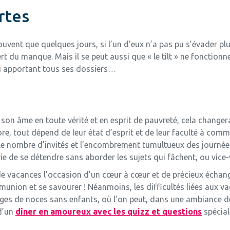
rtes
ouvent que quelques jours, si l’un d’eux n’a pas pu s’évader plu
rt du manque. Mais il se peut aussi que « le tilt » ne fonction
ri apportant tous ses dossiers…
son âme en toute vérité et en esprit de pauvreté, cela changerai
e, tout dépend de leur état d’esprit et de leur faculté à commu
ar le nombre d’invités et l’encombrement tumultueux des journée
e de se détendre sans aborder les sujets qui fâchent, ou vice-
 de vacances l’occasion d’un cœur à cœur et de précieux échan
munion et se savourer ! Néanmoins, les difficultés liées aux v
es de noces sans enfants, où l’on peut, dans une ambiance dé
 d’un
dîner en amoureux avec les quizz et questions
spécial