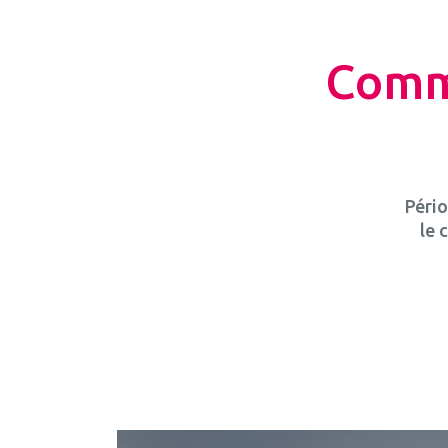
Comme
Pério
le 