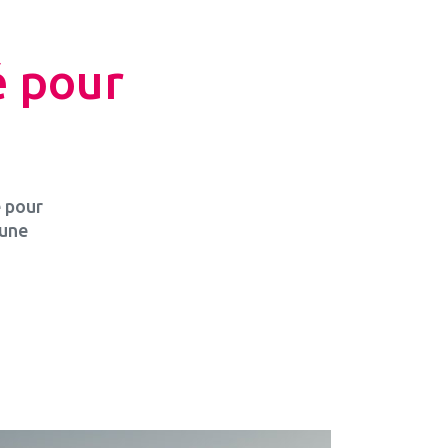
é pour
e pour
 une