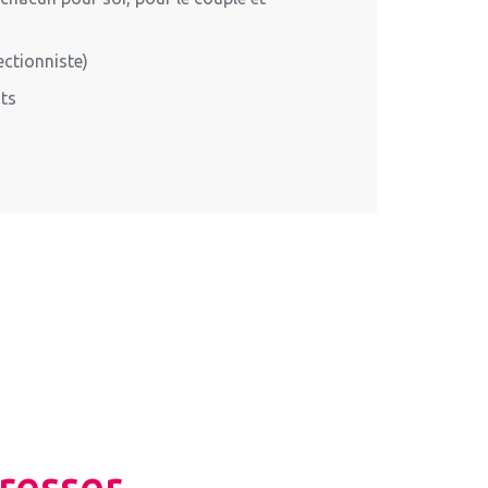
ectionniste)
nts
resser