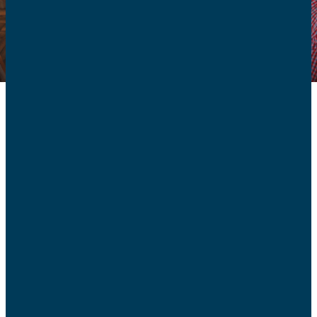
Qu’est-ce qui est en jeu ? La
douceur et la paix
Lorsqu’il a fondé sa famille, le couple a fixé
consciemment ou non les règles qui la régissent.
Passer quelques jours dans la famille de l’un ou de
l’autre, de l’un puis de l’autre, implique de jouer le jeu
selon des règles plus complexes, et souvent moins